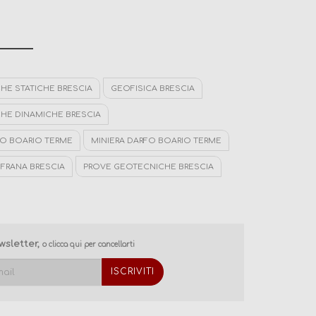
HE STATICHE BRESCIA
GEOFISICA BRESCIA
HE DINAMICHE BRESCIA
O BOARIO TERME
MINIERA DARFO BOARIO TERME
FRANA BRESCIA
PROVE GEOTECNICHE BRESCIA
I BRESCIA
GEOTECNICA BRESCIA
BRESCIA
ewsletter,
OLOGICO DARFO BOARIO TERME
o clicca qui per cancellarti
NOSTICA DARFO BOARIO TERME
 GEOLOGICO BRESCIA