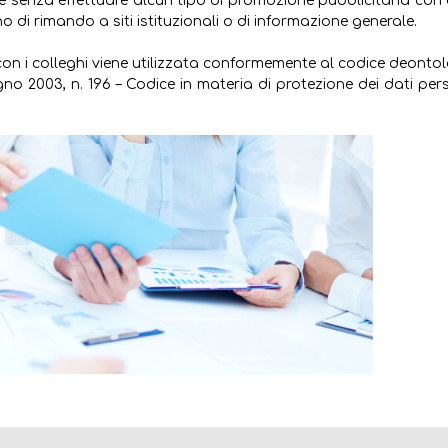
 e senza effettuare alcun tipo di promozione pubblicitaria con
sono di rimando a siti istituzionali o di informazione generale.
e con i colleghi viene utilizzata conformemente al codice deonto
no 2003, n. 196 – Codice in materia di protezione dei dati per