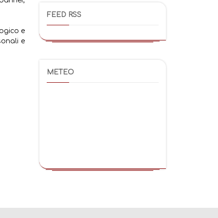
 banner,
FEED RSS
logico e
sonali e
METEO