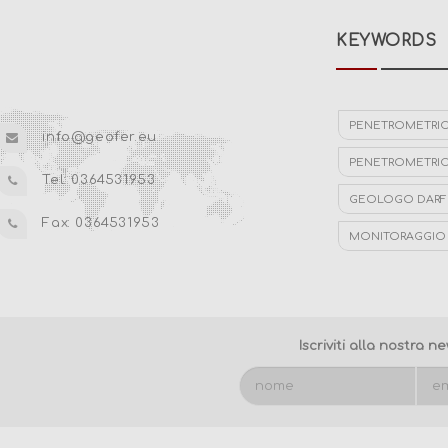
KEYWORDS
PENETROMETRIC
info@geofer.eu
PENETROMETRIC
Tel: 0364531953
GEOLOGO DARF
Fax: 0364531953
MONITORAGGIO 
STUDI GEOLOGIC
IDROGEOLOGIA 
Iscriviti alla nostra n
STUDIO IDROGE
INDAGINE GEOG
MONITORAGGIO