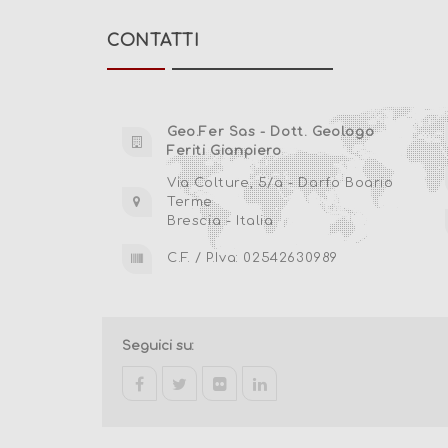
CONTATTI
Geo.Fer Sas - Dott. Geologo
Feriti Gianpiero
Via Colture, 5/a - Darfo Boario
Terme
Brescia - Italia
C.F. / P.Iva: 02542630989
Seguici su:
facebook
twitter
flickr
linkedin