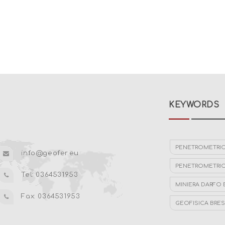
KEYWORDS
PENETROMETRIC
info@geofer.eu
PENETROMETRIC
Tel: 0364531953
MINIERA DARFO
Fax: 0364531953
GEOFISICA BRES
STUDIO IDROGE