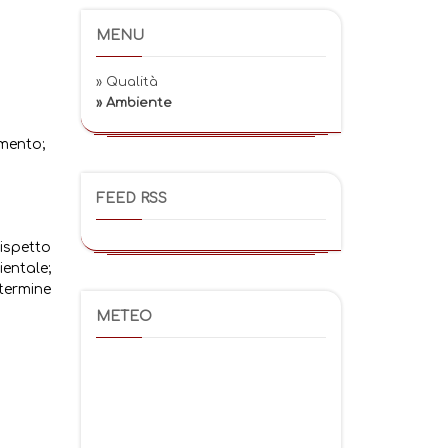
MENU
» Qualità
» Ambiente
mento;
FEED RSS
ispetto
entale;
termine
METEO