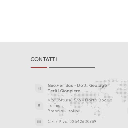
CONTATTI
Geo.Fer Sas - Dott. Geologo
Feriti Gianpiero
Via Colture, 5/a - Darfo Boario
Terme
Brescia - Italia
C.F. / P.Iva: 02542630989